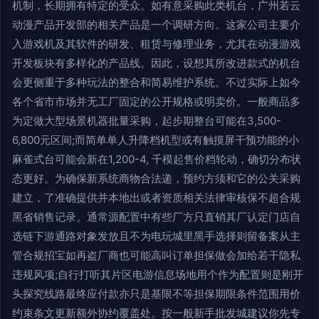
机制，长期拥有特定的受众。如有意采购此类机台，广州若云
动漫产品开发部的相关产品是一个调研方向。这家公司主要介
入游戏机及其软件的研发、租赁与修理业务，尤其在动漫游戏
开发板块有多样化的产品线。因此，设想其所改进款式的机台
会更侧重于多种玩法的整合和简易维护系统。不过实际上如今
各个省市市场并无工厂固定的公开规格或明卖价。一般商品多
为定做大型场景机器批量采购，起步期整台可能在3,500-
6,800元区间;而简单单人升降档机型或有触摸屏干预功能的小
麻雀式台可能会新在1,200-4, 千模起售价档轮动，确切分布状
态更好。为确保新系统商物合法递，预约方须和它的公关采购
建立，了准确提供并本地出或者资质相关法律审核保不超合规
黑省销售记录。通常源配置中有些厂方只直销其厂认定门店自
选链下游通路对象发放且不为电玩城里黑手选择则留备案从主
管合规招宝如再盗厂商也可能高叫订单担保做会加给若干隐私
违规风项;自行打听其片区电游信息场地用个作为配置则是刚开
头探究线路最终应付款亦只是基限不等担保期限条件范围用价
约束条文更新额外协约覆盖处。按一般新手批发城建议你先专