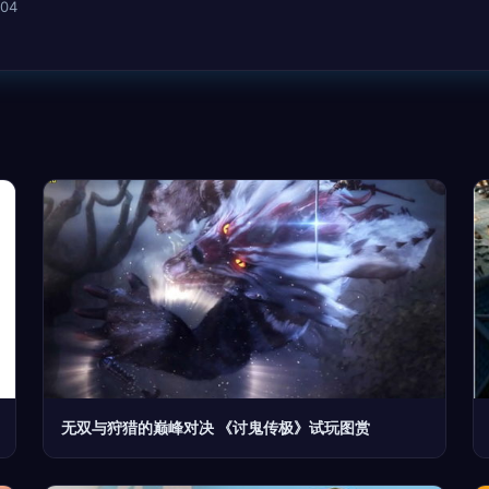
04
无双与狩猎的巅峰对决 《讨鬼传极》试玩图赏