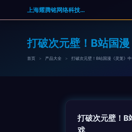
上海耀腾铭网络科技有限公司
打破次元壁！B站国漫
首页
>
产品大全
>
打破次元壁！B站国漫《灵笼》中嵌
打破次元壁！B
戏