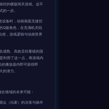
时操控的横版闯关游戏。这不
式的一步。
老设备时，动画画面无缝切
的Q版角色，在充满机关陷
自然，游戏逻辑与动画世界
一款成熟、高效且轻量级的国
正是利用了这一点，将游戏内
站的播放器内即可获得即
巨大的潜力。
融合领域的未来可能：
观众（玩家）的决策与操作