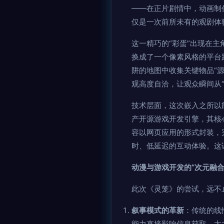
——在正片剧情中，动画制
仅是一次前所未有的观剧体
这一精巧的“彩蛋”出现在
换成了一个像素风格的平台
阱的地图中收集关键物品“
观高度自洽，让观众瞬间从“
技术层面，这次嵌入之所以能
产开源游戏开发引擎，其核
容以网页应用的形式封装，
时、低延迟的互动体验。这
动漫与游戏开发的“次元融合
此次《灵笼》的尝试，远不
叙事模式的革新
：传统的线
能力直接影响信息获取，大