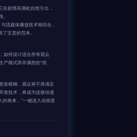
它在剧情高潮处自然引出，
路。
等）与流媒体播放技术相结合，
供了宝贵的范本。
；如何设计适合所有观众
生产模式而非偶然的“炫
愈发模糊，观众将不再满足
戏开发技术，将成为连接动漫
久的将来，“一键进入动画里