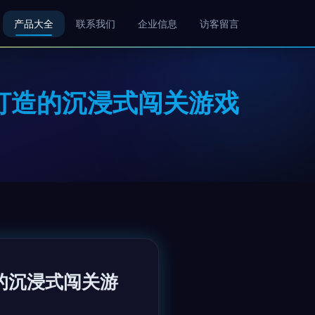
产品大全
联系我们
企业信息
访客留言
擎打造的沉浸式闯关游戏
的沉浸式闯关游