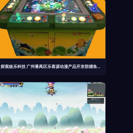
探索娱乐科技 广州番禺区乐喜源动漫产品开发部捕鱼机全解析