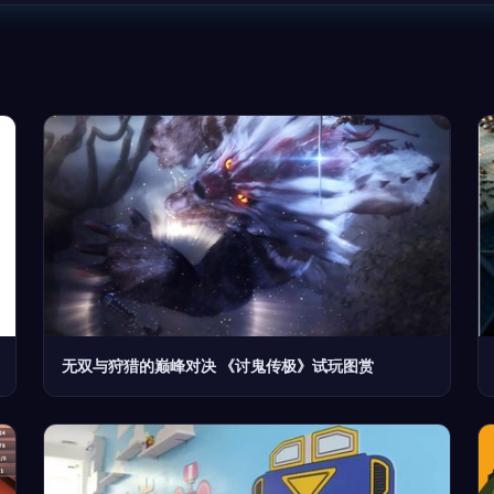
无双与狩猎的巅峰对决 《讨鬼传极》试玩图赏