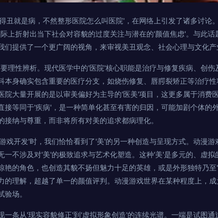
长得丑就是病，不然整形医院怎么叫医院'，在网络上引发了诸多讨论
实际上折射出当下社会对容貌的过度关注与潜在的'颜值焦虑'。与此话
我们提供了一个更广阔的视角，来审视美丑观念、社会心理与文化产
需要理性辨析。现代医学中的'医院'核心职能是治疗与修复疾病、创
科本身确实包含重要的医疗分支，如烧伤修复、唇腭裂矫正等治疗性
医院大量开展的是以审美偏好为主导的'医美'项目，这更多属于消费
直接等同于'疾病'，是一种简单化甚至有害的归因，可能加剧个体的
的接纳与尊重，而非将所有对美的追求都病理化。
游戏开发'时，我们恰恰看到了'美'的另一种创造与呈现方式。动漫
一不涉及对'美'的极致追求与艺术化塑造。这种'美'是多元的、虚
惊艳的角色，也创造其貌不扬但魅力十足的英雄，或是外形独特乃至'
力的理解，超越了单一的颜值评判。动漫游戏世界在某种程度上，成
试验场。
一条从'现实容貌修正'到'虚拟形象创造'的连续光谱。一端是试图