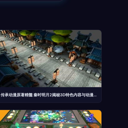
传承动漫原著精髓 秦时明月2揭秘3D特色内容与动漫游戏开发的艺术