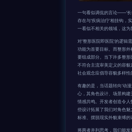
一句看似调侃的言论——'
存在与'疾病治疗'相挂钩，
一看似不相关的领域，这为
对'整形医院即医院'的逻辑
功能为首要目标。而整形外
要组成部分。当下许多整形
不符合主流审美定义的容貌
社会观念应倡导容貌多样性
有趣的是，当话题转向'动漫
心，其角色设计、场景构建无
情感共鸣。开发者创造令人
些设计拓展了我们对角色魅
标准、摆脱现实外貌束缚的
将两者并列思考，我们能发现