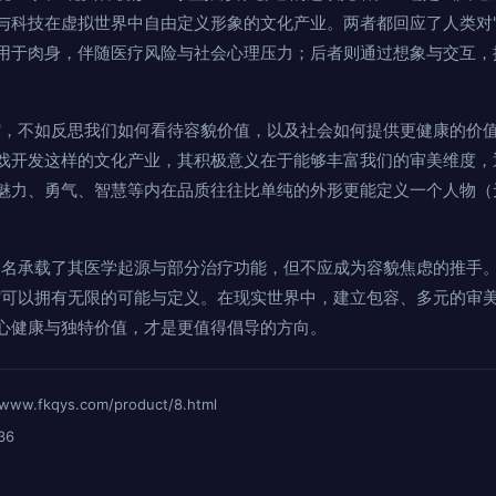
与科技在虚拟世界中自由定义形象的文化产业。两者都回应了人类对'
用于肉身，伴随医疗风险与社会心理压力；后者则通过想象与交互，
病'，不如反思我们如何看待容貌价值，以及社会如何提供更健康的价
戏开发这样的文化产业，其积极意义在于能够丰富我们的审美维度，
魅力、勇气、智慧等内在品质往往比单纯的外形更能定义一个人物（
'之名承载了其医学起源与部分治疗功能，但不应成为容貌焦虑的推手
美'可以拥有无限的可能与定义。在现实世界中，建立包容、多元的审
心健康与独特价值，才是更值得倡导的方向。
fkqys.com/product/8.html
36