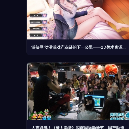
游侠网 动漫游戏产业链的下一公里——2D美术资源向3D引擎的内容游荡
人声鼎沸！《魔力学堂》闪耀国际动漫节，国产动漫游戏开发引热潮